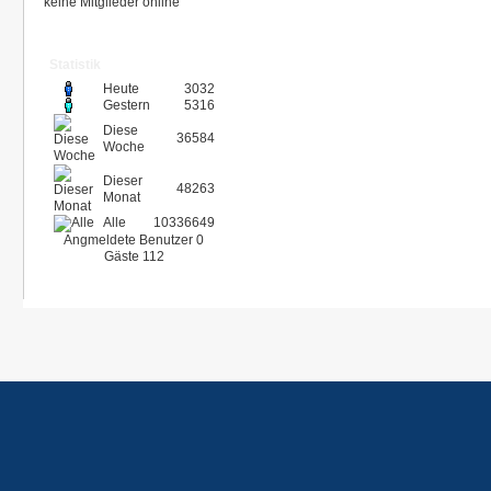
keine Mitglieder online
Statistik
Heute
3032
Gestern
5316
Diese
36584
Woche
Dieser
48263
Monat
Alle
10336649
Angmeldete Benutzer
0
Gäste
112