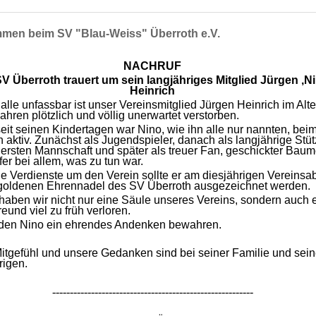
mmen beim SV "Blau-Weiss" Überroth e.V.
Ü
NACHRUF
V Überroth trauert um sein langjähriges Mitglied Jürgen ,N
Heinrich
alle unfassbar ist unser Vereinsmitglied Jürgen Heinrich im Alte
ahren plötzlich und völlig unerwartet verstorben.
eit seinen Kindertagen war Nino, wie ihn alle nur nannten, bei
 aktiv. Zunächst als Jugendspieler, danach als langjährige Stü
 ersten Mannschaft und später als treuer Fan, geschickter Baum
er bei allem, was zu tun war.
ne Verdienste um den Verein sollte er am diesjährigen Vereins
 goldenen Ehrennadel des SV Überroth ausgezeichnet werden.
 haben wir nicht nur eine Säule unseres Vereins, sondern auch 
eund viel zu früh verloren.
den Nino ein ehrendes Andenken bewahren.
itgefühl und unsere Gedanken sind bei seiner Familie und sei
igen.
Ü
---------------------
------------------------
------------
Ü