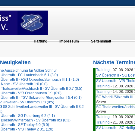
Haftung
Impressum
Seiteninhalt
 Neuigkeiten
Nächste Termin
Training
- 07. 08. 2026 1
he Auszeichnung für Volker Schnur
Überroth - FC Lautenbach 6:1 (3:0)
SV Überroth II - SG Bost
Überroth II - FSG Ottweiler/Steinbach III 1:1 (1:0)
SV Überroth - VfB Thel
Nahe - SV Überroth 1:0 (0:0)
Training
- 12. 08. 2026 1
Thalexweiler/Aschbach II - SV Überroth II 0:7 (0:5)
Training
- 14. 08. 2026 1
Überroth - VfR Otzenhausen 1:1 (0:0)
SG Wadrill/Sitzerath III 
Überroth II - TSV Sotzweiler/Bergweiler II 5:4 (0:1)
Aktive
 Urweiler - SV Überroth 1:8 (0:5)
 08 Schiffweiler/Landsweiler III - SV Überroth II 3:2
SG Thalexweiler/Aschb
1)
Aktive
Überroth - SG Peterberg 6:2 (4:1)
Training
- 19. 08. 2026 1
Bliesen/Winterbach - SV Überroth 0:3 (0:3)
Training
- 21. 08. 2026 1
Überroth - SF Tholey 6:0 (5:0)
SV Überroth - SC Heili
Überroth - VfB Theley 2 3:1 (1:0)