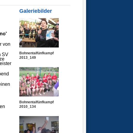
Galeriebilder
ino'
r von
Bohnentalfünfkampf
m SV
2013_149
tze
eister
abend
einen
Bohnentalfünfkampf
nen
2010_134