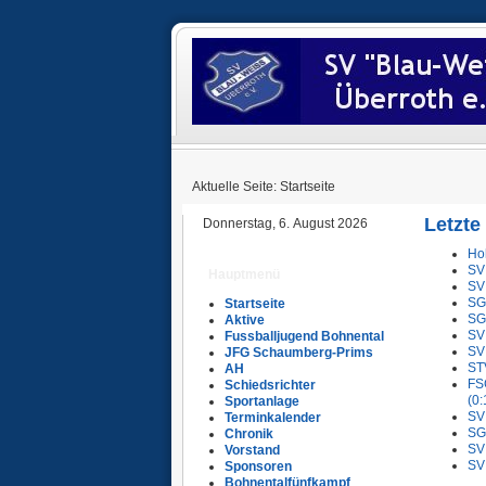
Aktuelle Seite:
Startseite
Letzte
Donnerstag, 6. August 2026
Ho
SV 
Hauptmenü
SV 
SG 
Startseite
SG 
Aktive
SV 
Fussballjugend Bohnental
SV 
JFG Schaumberg-Prims
STV
AH
FSG
Schiedsrichter
(0:
Sportanlage
SV 
Terminkalender
SG 
Chronik
SV 
Vorstand
SV 
Sponsoren
Bohnentalfünfkampf