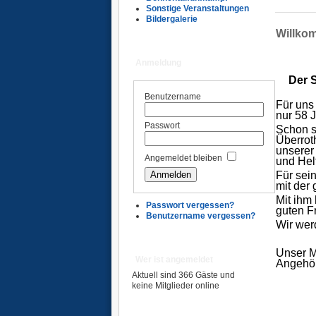
Sonstige Veranstaltungen
Bildergalerie
Willko
Anmeldung
Der S
Benutzername
Für uns 
nur 58 J
Passwort
Schon s
Überroth
unserer
Angemeldet bleiben
und Helf
Für sei
mit der
Mit ihm
Passwort vergessen?
guten Fr
Benutzername vergessen?
Wir wer
Ü
Unser M
Wer ist angemeldet
Angehör
Aktuell sind 366 Gäste und
keine Mitglieder online