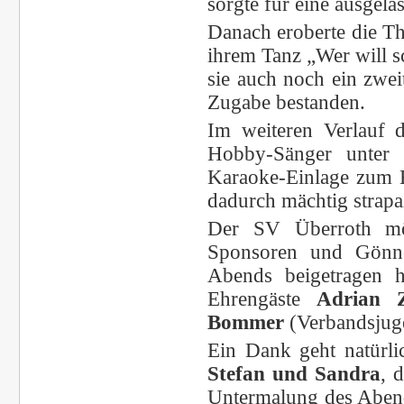
sorgte für eine ausgel
Danach eroberte die T
ihrem Tanz „Wer will s
sie auch noch ein zwei
Zugabe bestanden.
Im weiteren Verlauf 
Hobby-Sänger unter 
Karaoke-Einlage zum 
dadurch mächtig strapa
Der SV Überroth möc
Sponsoren und Gönne
Abends beigetragen 
Ehrengäste
Adrian 
Bommer
(Verbandsjuge
Ein Dank geht natürl
Stefan und Sandra
, 
Untermalung des Aben