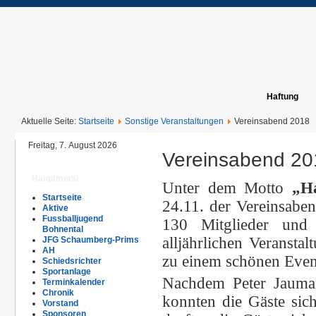
Haftung
Aktuelle Seite:
Startseite
Sonstige Veranstaltungen
Vereinsabend 2018
Freitag, 7. August 2026
Vereinsabend 20
Hauptmenü
Unter dem Motto
„H
Startseite
24.11. der Vereinsabe
Aktive
Fussballjugend
130 Mitglieder und
Bohnental
alljährlichen Veransta
JFG Schaumberg-Prims
AH
zu einem schönen Even
Schiedsrichter
Sportanlage
Nachdem Peter Jauman
Terminkalender
Chronik
konnten die Gäste sich
Vorstand
Sponsoren