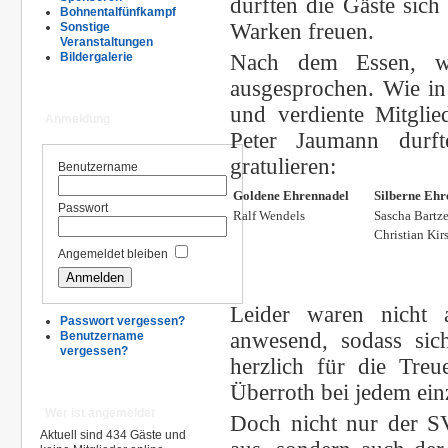
durften die Gäste sich
Bohnentalfünfkampf
Warken freuen.
Sonstige
Veranstaltungen
Nach dem Essen, wur
Bildergalerie
ausgesprochen. Wie in
und verdiente Mitgli
Anmeldung
Peter Jaumann durf
gratulieren:
Benutzername
Goldene Ehrennadel
Silberne E
Passwort
Ralf Wendels
Sascha Bartz
Christian Kir
Angemeldet bleiben
Leider waren nicht 
Passwort vergessen?
anwesend, sodass sic
Benutzername
vergessen?
herzlich für die Tr
Überroth bei jedem ei
Wer ist angemeldet
Doch nicht nur der S
Aktuell sind 434 Gäste und