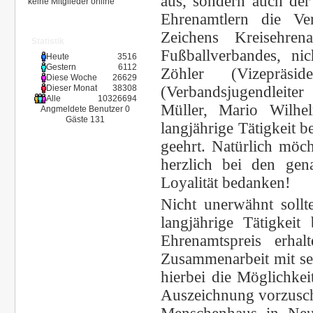
aus, sondern auch der
keine Mitglieder online
Ehrenamtlern die Ve
Zeichens Kreisehren
Statistik
Fußballverbandes, n
Heute
3516
Gestern
6112
Zöhler (Vizeprä
Diese Woche
26629
(Verbandsjugendleit
Dieser Monat
38308
Alle
10326694
Müller, Mario Wilh
Angmeldete Benutzer
0
Gäste
131
langjährige Tätigkeit 
geehrt. Natürlich möc
herzlich bei den ge
Loyalität bedanken!
Nicht unerwähnt sollt
langjährige Tätigke
Ehrenamtspreis erha
Zusammenarbeit mit se
hierbei die Möglichkei
Auszeichnung vorzusch