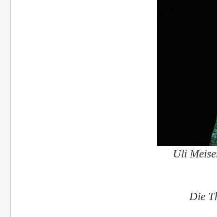
Uli Meise
Ü
Die T