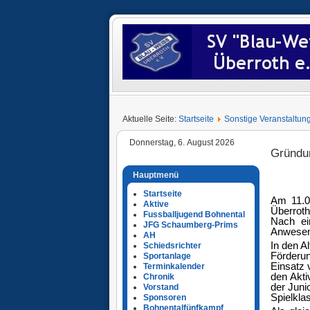
Aktuelle Seite:
Startseite
Sonstige Veranstaltun
Donnerstag, 6. August 2026
Gründu
Hauptmenü
Startseite
Am 11.0
Aktive
Überrot
Fussballjugend Bohnental
Nach ei
JFG Schaumberg-Prims
Anwesen
AH
In den A
Schiedsrichter
Förderun
Sportanlage
Einsatz 
Terminkalender
den Akti
Chronik
der Juni
Vorstand
Spielkla
Sponsoren
Bohnentalfünfkampf