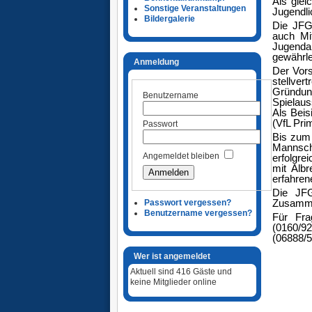
Als glei
Sonstige Veranstaltungen
Jugendli
Bildergalerie
Die JFG 
auch Mi
Jugenda
gewährle
Anmeldung
Der Vors
stellv
Gründung
Benutzername
Spielaus
Als Beis
(VfL Pri
Passwort
Bis zum 
Mannscha
Angemeldet bleiben
erfolgre
mit Albr
erfahren
Die JFG
Zusammen
Passwort vergessen?
Benutzername vergessen?
Für Fra
(0160/9
(06888/5
Wer ist angemeldet
Aktuell sind 416 Gäste und
keine Mitglieder online