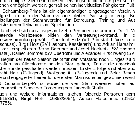
chberechtigtes Ziel neben diesem leistungsorientierten Aspekt soll 
chen ermöglicht werden, gemäß seinen individuellen Fähigkeiten Fußb
Schaumberg-Prims ist ein eigenständiger, eingetragener Verein, wo
tglied in einem der Stammvereine bleiben. Sie sorgt in enger K
bteilungen der Stammvereine für Betreuung, Training und Aus
istet deren Teilnahme am Spielbetrieb.
tand setzt sich aus insgesamt zehn Personen zusammen. Der 1. Vors
ertretende Vorsitzende bilden den Vertretungsvorstand. 
sversammlung gewählt: Christoph Holz (VfL Primstal, 1. Vorsitzen
schuss), Birgit Holz (SV Hasborn, Kassiererin) und Adrian Harasim
itzer komplettieren Bernd Bommer und Josef Hockertz (SV Hasborn)
mstal), Rainer Bommer (SV Überroth) und Alexander Kirschweng (SV 
Beginn der neuen Saison bleibt für den Vorstand noch Einiges zu t
ften pro Altersklasse an den Start gehen, für die die organisa
iche Runde geschaffen werden müssen. Erste Erfolge sind aber a
echt Holz (C-Jugend), Wolfgang Alt (B-Jugend) und Peter Besch (
e und engagierte Trainer für die ersten Mannschaften gewonnen werd
 Schaumberg-Prims sowie die vier Stammvereine hoffen auf e
arbeit im Sinne der Förderung des Jugendfußballs.
gen und weitere Informationen stehen folgende Personen gern
2515351), Birgit Holz (06853/8064), Adrian Harasimiuc (01
7755).