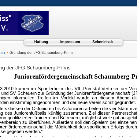
Haftung
Impressum
Seiteninhalt
gen
Gründung der JFG Schaumberg-Prims
ng der JFG Schaumberg-Prims
Juniorenfördergemeinschaft Schaumberg-P
3.2010 kamen im Sportlerheim des VfL Primstal Vertreter der Ver
h und SV Scheuern zur Gründung der Juniorenfördergemeinschaft
nigen informellen Treffen im Vorfeld wurde an diesem Abend di
den einstimmig angenommen und der neue Verein somit gegründet.
ltersklassen der C-Junioren bis A-Junioren arbeiten die vier Stammve
g des Juniorenfußballs künftig zusammen. Ziel dieser Partnerschaft
von qualifizierten Trainern und Betreuern, möglichst viele gut ausgeb
venbereich zu überführen. Außerdem soll den Spielern der einzeln
orenfördergemeinschaft die Möglichkeit des sportlichen Erfolgs durch
sse gegeben werden.“