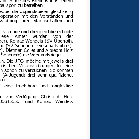
es im Sinne des Breitensports jedem
allsport zu betreiben.
bei die Jugendspieler gleichzeitig
ooperation mit den Vorständen und
stattung ihrer Mannschaften und
itzende und drei gleichberechtigte
In diese Ämter wurden von der
der), Konrad Wendels (SV Überroth,
iuc (SV Scheuern, Geschäftsführer).
, Dietmar Collet und Albrecht Holz
Scheuern) die Vorstandsriege.
un. Die JFG möchte mit jeweils drei
torischen Voraussetzungen für eine
uch schon zu verbuchen. So konnten
A-Jugend) drei sehr qualifizierte,
en.
ine fruchtbare und langfristige
e zur Verfügung: Christoph Holz
60/95645559) und Konrad Wendels