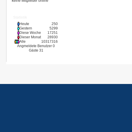
keine Mitglieder online
Statistik
Heute
250
Gestern
5299
Diese Woche
17251
Dieser Monat
28930
Alle
10317316
Angmeldete Benutzer
0
Gäste
31