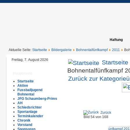
Haftung
Aktuelle Seite:
Startseite
Bildergalerie
Bohnentalfünfkampf
2011
Boh
Freitag, 7. August 2026
Startseite
Bohnentalfünfkampf 2
Hauptmenü
Zurück zur Kategorieü
Startseite
Aktive
Fussballjugend
Bohnental
JFG Schaumberg-Prims
AH
Schiedsrichter
Sportanlage
Zurück
Terminkalender
Bild 54 von 168
Chronik
Vorstand
Sponsoren