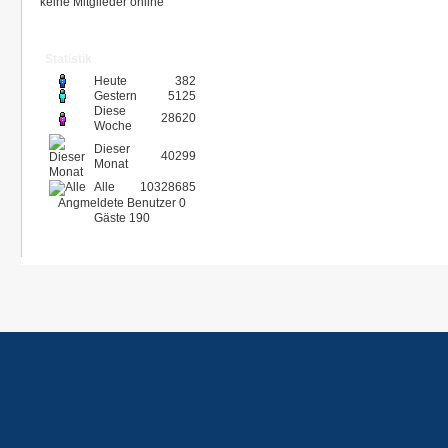
keine Mitglieder online
Statistik
Heute
382
Gestern
5125
Diese
28620
Woche
Dieser
40299
Monat
Alle
10328685
Angmeldete Benutzer
0
Gäste
190