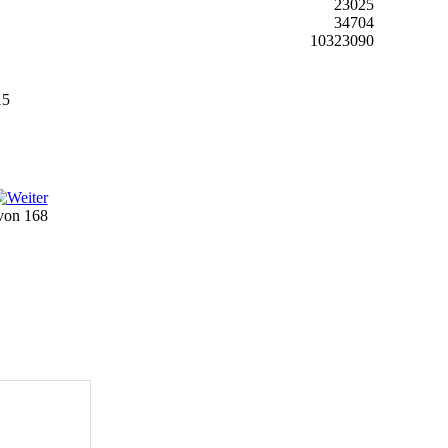
23025
34704
10323090
15
 von 168