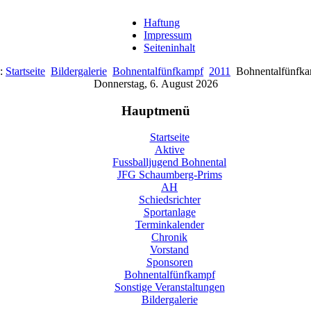
Haftung
Impressum
Seiteninhalt
e:
Startseite
Bildergalerie
Bohnentalfünfkampf
2011
Bohnentalfünfk
Donnerstag, 6. August 2026
Hauptmenü
Startseite
Aktive
Fussballjugend Bohnental
JFG Schaumberg-Prims
AH
Schiedsrichter
Sportanlage
Terminkalender
Chronik
Vorstand
Sponsoren
Bohnentalfünfkampf
Sonstige Veranstaltungen
Bildergalerie