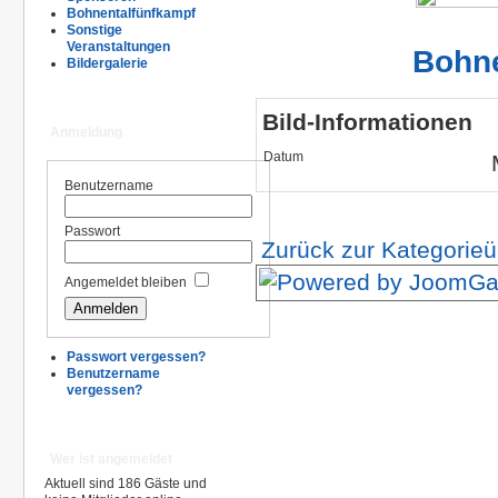
Bohnentalfünfkampf
Sonstige
Veranstaltungen
Bohne
Bildergalerie
Bild-Informationen
Anmeldung
Datum
Benutzername
Passwort
Zurück zur Kategorieü
Angemeldet bleiben
Passwort vergessen?
Benutzername
vergessen?
Wer ist angemeldet
Aktuell sind 186 Gäste und