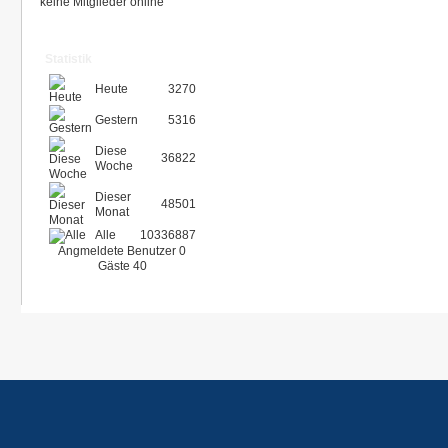
keine Mitglieder online
Statistik
Heute
3270
Gestern
5316
Diese
36822
Woche
Dieser
48501
Monat
Alle
10336887
Angmeldete Benutzer
0
Gäste
40