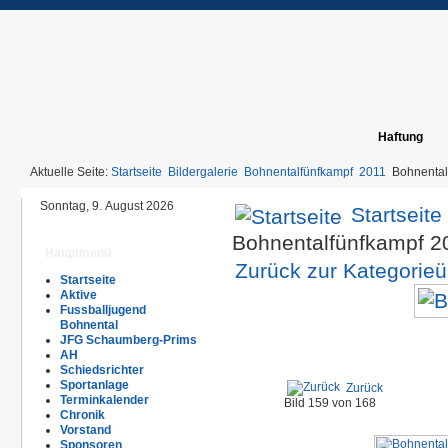
Haftung
Aktuelle Seite:
Startseite
Bildergalerie
Bohnentalfünfkampf
2011
Bohnental
Sonntag, 9. August 2026
Startseite
Bohnentalfünfkampf 
Hauptmenü
Zurück zur Kategorieü
Startseite
Aktive
Fussballjugend
Bohnental
JFG Schaumberg-Prims
AH
Schiedsrichter
Sportanlage
Zurück
Terminkalender
Bild 159 von 168
Chronik
Vorstand
Sponsoren