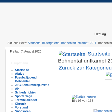
Haftung
Aktuelle Seite:
Startseite
Bildergalerie
Bohnentalfünfkampf
2011
Bohnental
Freitag, 7. August 2026
Startseite
Bohnentalfünfkampf 2
Hauptmenü
Zurück zur Kategorieü
Startseite
Aktive
Fussballjugend
Bohnental
JFG Schaumberg-Prims
AH
Schiedsrichter
Sportanlage
Zurück
Terminkalender
Bild 95 von 168
Chronik
Vorstand
Sponsoren