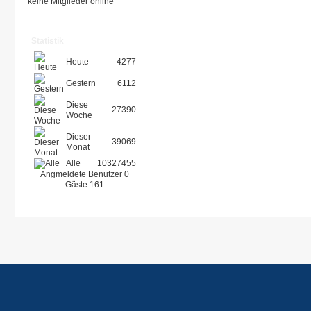
keine Mitglieder online
Statistik
Heute
4277
Gestern
6112
Diese
27390
Woche
Dieser
39069
Monat
Alle
10327455
Angmeldete Benutzer
0
Gäste
161