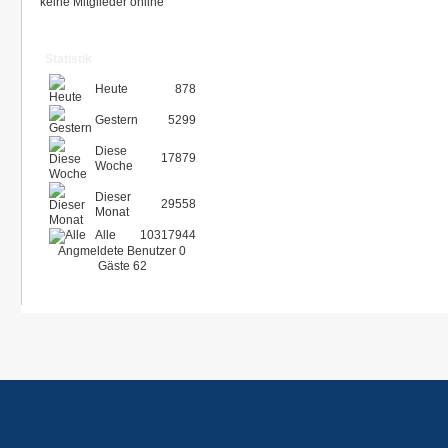
keine Mitglieder online
Statistik
Heute
878
Gestern
5299
Diese
17879
Woche
Dieser
29558
Monat
Alle
10317944
Angmeldete Benutzer
0
Gäste
62