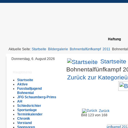
Haftung
Aktuelle Seite:
Startseite
Bildergalerie
Bohnentalfünfkampf
2011
Bohnental
Donnerstag, 6. August 2026
Startseite
Bohnentalfünfkampf 
Hauptmenü
Zurück zur Kategorieü
Startseite
Aktive
Fussballjugend
Bohnental
JFG Schaumberg-Prims
AH
Schiedsrichter
Sportanlage
Zurück
Terminkalender
Bild 123 von 168
Chronik
Vorstand
Sponsoren