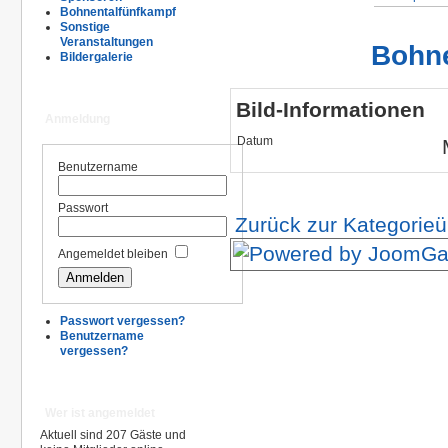
Bohnentalfünfkampf
Sonstige
Veranstaltungen
Bohne
Bildergalerie
Bild-Informationen
Anmeldung
Datum
Benutzername
Passwort
Zurück zur Kategorieü
Angemeldet bleiben
Passwort vergessen?
Benutzername
vergessen?
Wer ist angemeldet
Aktuell sind 207 Gäste und