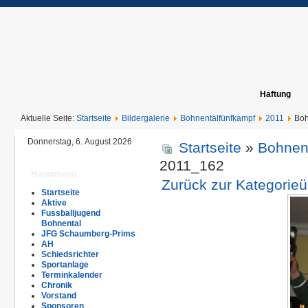
Haftung
Aktuelle Seite:
Startseite
Bildergalerie
Bohnentalfünfkampf
2011
Boh
Donnerstag, 6. August 2026
Startseite
»
Bohnen
2011_162
Hauptmenü
Zurück zur Kategorieü
Startseite
Aktive
Fussballjugend
Bohnental
JFG Schaumberg-Prims
AH
Schiedsrichter
Sportanlage
Terminkalender
Chronik
Vorstand
Sponsoren