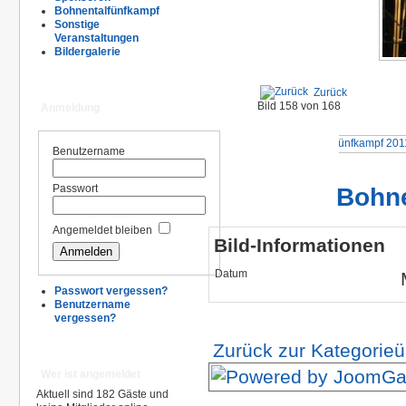
Bohnentalfünfkampf
Sonstige
Veranstaltungen
Bildergalerie
Zurück
Bild 158 von 168
Anmeldung
Benutzername
Bohne
Passwort
Angemeldet bleiben
Bild-Informationen
Datum
Passwort vergessen?
Benutzername
vergessen?
Zurück zur Kategorieü
Wer ist angemeldet
Aktuell sind 182 Gäste und