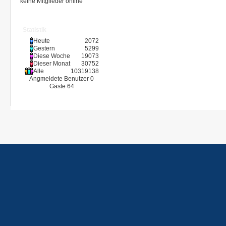
keine Mitglieder online
Statistik
Heute
2072
Gestern
5299
Diese Woche
19073
Dieser Monat
30752
Alle
10319138
Angmeldete Benutzer
0
Gäste
64