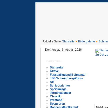
Aktuelle Seite:
Startseite
Bildergalerie
Bohnen
Donnerstag, 6. August 2026
Zurück zu
Hauptmenü
Startseite
Aktive
Fussballjugend Bohnental
JFG Schaumberg-Prims
AH
Schiedsrichter
Sportanlage
Terminkalender
Chronik
Vorstand
Sponsoren
Bohnentalfünfkampf
Bild-Inf