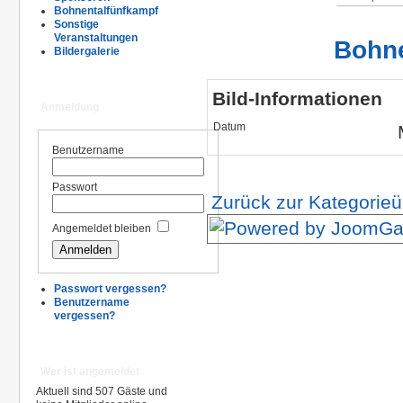
Bohnentalfünfkampf
Sonstige
Veranstaltungen
Bohne
Bildergalerie
Bild-Informationen
Anmeldung
Datum
Benutzername
Passwort
Zurück zur Kategorieü
Angemeldet bleiben
Passwort vergessen?
Benutzername
vergessen?
Wer ist angemeldet
Aktuell sind 507 Gäste und