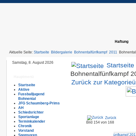
Haftung
Aktuelle Seite:
Startseite
Bildergalerie
Bohnentalfünfkampf
2011
Bohnental
Samstag, 8. August 2026
Startseite
Bohnentalfünfkampf 
Hauptmenü
Zurück zur Kategorieü
Startseite
Aktive
Fussballjugend
Bohnental
JFG Schaumberg-Prims
AH
Schiedsrichter
Sportanlage
Zurück
Terminkalender
Bild 154 von 168
Chronik
Vorstand
Sponsoren