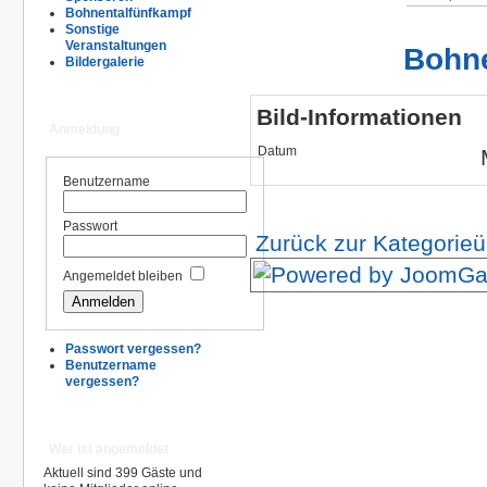
Bohnentalfünfkampf
Sonstige
Veranstaltungen
Bohne
Bildergalerie
Bild-Informationen
Anmeldung
Datum
Benutzername
Passwort
Zurück zur Kategorieü
Angemeldet bleiben
Passwort vergessen?
Benutzername
vergessen?
Wer ist angemeldet
Aktuell sind 399 Gäste und