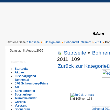
Haftung
Aktuelle Seite:
Startseite
Bildergalerie
Bohnentalfünfkampf
2011
Boh
Samstag, 8. August 2026
Startseite
»
Bohnen
2011_109
Hauptmenü
Zurück zur Kategorieü
Startseite
Aktive
Fussballjugend
Bohnental
JFG Schaumberg-Prims
AH
Schiedsrichter
Sportanlage
Zurück
Terminkalender
Bild 105 von 168
Chronik
Vorstand
Sponsoren