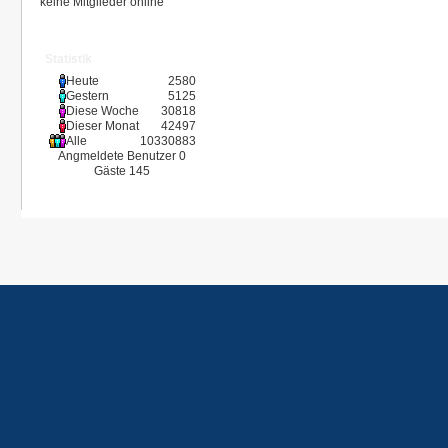
keine Mitglieder online
Statistik
Heute
2580
Gestern
5125
Diese Woche
30818
Dieser Monat
42497
Alle
10330883
Angmeldete Benutzer
0
Gäste
145