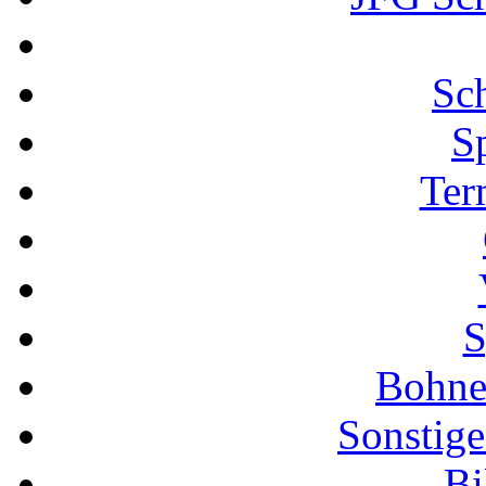
Sch
S
Ter
S
Bohne
Sonstige
Bi