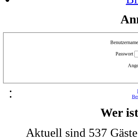
An
Benutzernam
Passwort
Ange
Be
Wer is
Aktuell sind 537 Gäste