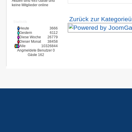
Aktuell sind 485 Gäste und
keine Mitglieder online
Zurück zur Kategorieü
Statistik
Heute
3666
Gestern
6112
Diese Woche
26779
Dieser Monat
38458
Alle
10326844
Angmeldete Benutzer
0
Gäste
162