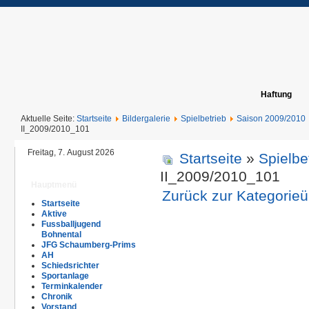
Haftung
Aktuelle Seite:
Startseite
Bildergalerie
Spielbetrieb
Saison 2009/2010
II_2009/2010_101
Freitag, 7. August 2026
Startseite
»
Spielbe
II_2009/2010_101
Hauptmenü
Zurück zur Kategorieü
Startseite
Aktive
Fussballjugend
Bohnental
JFG Schaumberg-Prims
AH
Schiedsrichter
Sportanlage
Terminkalender
Chronik
Vorstand