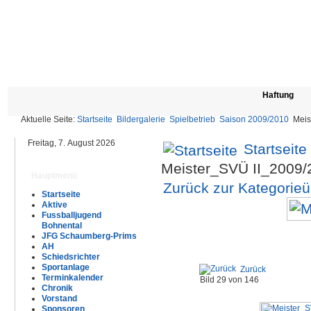
Haftung
Aktuelle Seite:
Startseite
Bildergalerie
Spielbetrieb
Saison 2009/2010
Meis
Freitag, 7. August 2026
Startseite
Meister_SVÜ II_2009
Hauptmenü
Zurück zur Kategorieü
Startseite
Aktive
Fussballjugend
Bohnental
JFG Schaumberg-Prims
AH
Schiedsrichter
Sportanlage
Zurück
Terminkalender
Bild 29 von 146
Chronik
Vorstand
Sponsoren