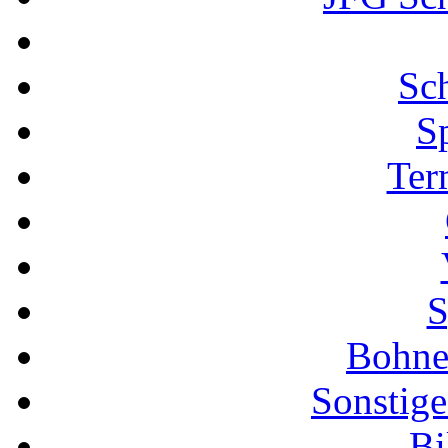
Sch
S
Ter
S
Bohne
Sonstige
Bi