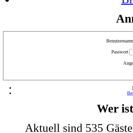
An
Benutzernam
Passwort
Ange
Be
Wer is
Aktuell sind 535 Gäste