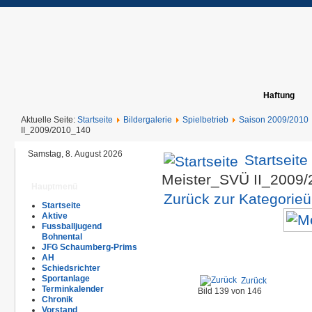
Haftung
Aktuelle Seite:
Startseite
Bildergalerie
Spielbetrieb
Saison 2009/2010
II_2009/2010_140
Samstag, 8. August 2026
Startseite
Meister_SVÜ II_2009
Hauptmenü
Zurück zur Kategorieü
Startseite
Aktive
Fussballjugend
Bohnental
JFG Schaumberg-Prims
AH
Schiedsrichter
Sportanlage
Zurück
Terminkalender
Bild 139 von 146
Chronik
Vorstand