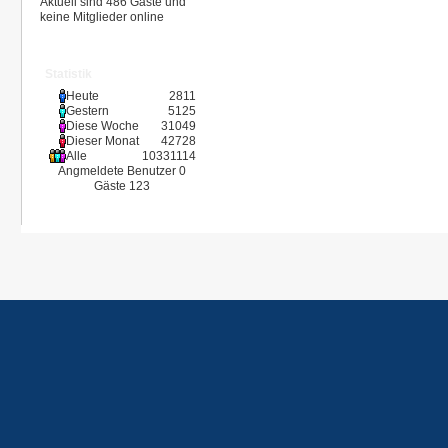
Aktuell sind 486 Gäste und
keine Mitglieder online
Statistik
Heute
2811
Gestern
5125
Diese Woche
31049
Dieser Monat
42728
Alle
10331114
Angmeldete Benutzer
0
Gäste
123