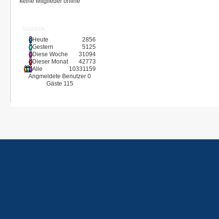
keine Mitglieder online
Statistik
Heute
2856
Gestern
5125
Diese Woche
31094
Dieser Monat
42773
Alle
10331159
Angmeldete Benutzer
0
Gäste
115