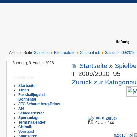
Haftung
Aktuelle Seite:
Startseite
Bildergalerie
Spielbetrieb
Saison 2009/2010
Samstag, 8. August 2026
Startseite
»
Spielbe
II_2009/2010_95
Hauptmenü
Zurück zur Kategorieü
Startseite
Aktive
Fussballjugend
Bohnental
JFG Schaumberg-Prims
AH
Schiedsrichter
Sportanlage
Zurück
Terminkalender
Bild 94 von 146
Chronik
Vorstand
Sponsoren