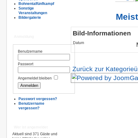
Bohnentalfünfkampf
Sonstige
Veranstaltungen
Meis
Bildergalerie
Bild-Informationen
Anmeldung
Datum
Benutzername
Passwort
Zurück zur Kategorieü
Angemeldet bleiben
Passwort vergessen?
Benutzername
vergessen?
Wer ist angemeldet
Aktuell sind 371 Gäste und