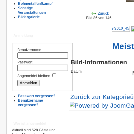
Bohnentalfünfkampf
Sonstige
Veranstaltungen
Zurück
Bildergalerie
Bild 86 von 146
Anmeldung
Meis
Benutzername
Bild-Informationen
Passwort
Datum
Angemeldet bleiben
Zurück zur Kategorieü
Passwort vergessen?
Benutzername
vergessen?
Wer ist angemeldet
Aktuell sind 528 Gäste und