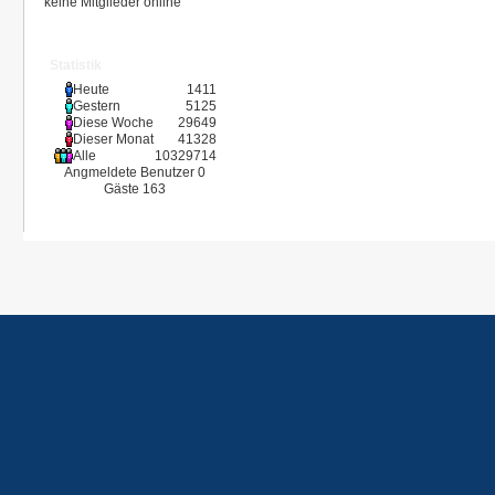
keine Mitglieder online
Statistik
Heute
1411
Gestern
5125
Diese Woche
29649
Dieser Monat
41328
Alle
10329714
Angmeldete Benutzer
0
Gäste
163