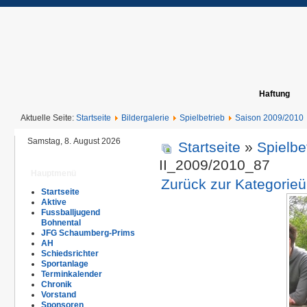
Haftung
Aktuelle Seite:
Startseite
Bildergalerie
Spielbetrieb
Saison 2009/2010
Samstag, 8. August 2026
Startseite
»
Spielbe
II_2009/2010_87
Hauptmenü
Zurück zur Kategorieü
Startseite
Aktive
Fussballjugend
Bohnental
JFG Schaumberg-Prims
AH
Schiedsrichter
Sportanlage
Terminkalender
Chronik
Vorstand
Sponsoren