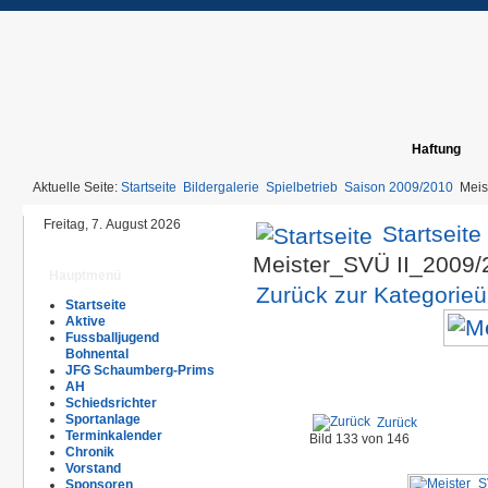
Haftung
Aktuelle Seite:
Startseite
Bildergalerie
Spielbetrieb
Saison 2009/2010
Meis
Freitag, 7. August 2026
Startseite
Meister_SVÜ II_2009
Hauptmenü
Zurück zur Kategorieü
Startseite
Aktive
Fussballjugend
Bohnental
JFG Schaumberg-Prims
AH
Schiedsrichter
Sportanlage
Zurück
Terminkalender
Bild 133 von 146
Chronik
Vorstand
Sponsoren