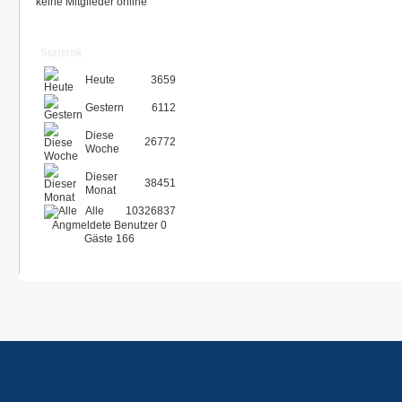
keine Mitglieder online
Statistik
Heute
3659
Gestern
6112
Diese
26772
Woche
Dieser
38451
Monat
Alle
10326837
Angmeldete Benutzer
0
Gäste
166