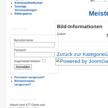
Bohnentalfünfkampf
Sonstige
Veranstaltungen
Meist
Bildergalerie
Bild-Informationen
Anmeldung
Datum
Benutzername
Passwort
Zurück zur Kategorieü
Angemeldet bleiben
Passwort vergessen?
Benutzername
vergessen?
Wer ist angemeldet
Aktuell sind 477 Gäste und