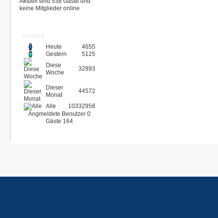
Aktuell sind 538 Gäste und
keine Mitglieder online
Statistik
Heute
4655
Gestern
5125
Diese
32893
Woche
Dieser
44572
Monat
Alle
10332958
Angmeldete Benutzer
0
Gäste
164