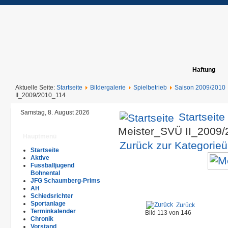
Haftung
Aktuelle Seite:
Startseite
Bildergalerie
Spielbetrieb
Saison 2009/2010
II_2009/2010_114
Samstag, 8. August 2026
Startseite
Meister_SVÜ II_2009
Hauptmenü
Zurück zur Kategorieü
Startseite
Aktive
Fussballjugend
Bohnental
JFG Schaumberg-Prims
AH
Schiedsrichter
Sportanlage
Zurück
Terminkalender
Bild 113 von 146
Chronik
Vorstand