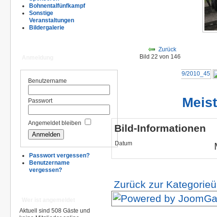
Bohnentalfünfkampf
Sonstige
Veranstaltungen
Bildergalerie
Zurück
Bild 22 von 146
Anmeldung
Benutzername
Meis
Passwort
Angemeldet bleiben
Bild-Informationen
Datum
Passwort vergessen?
Benutzername
vergessen?
Zurück zur Kategorieü
Wer ist angemeldet
Aktuell sind 508 Gäste und