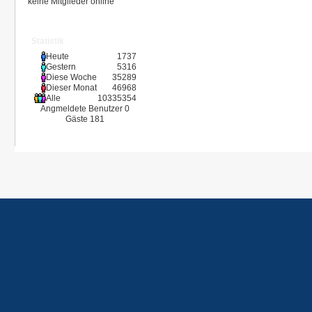
keine Mitglieder online
Statistik
Heute
1737
Gestern
5316
Diese Woche
35289
Dieser Monat
46968
Alle
10335354
Angmeldete Benutzer
0
Gäste
181