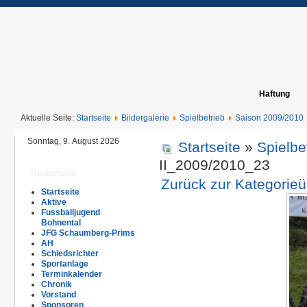
Haftung
Aktuelle Seite:
Startseite
Bildergalerie
Spielbetrieb
Saison 2009/2010
Sonntag, 9. August 2026
Startseite
»
Spielbe
II_2009/2010_23
Hauptmenü
Zurück zur Kategorieü
Startseite
Aktive
Fussballjugend
Bohnental
JFG Schaumberg-Prims
AH
Schiedsrichter
Sportanlage
Terminkalender
Chronik
Vorstand
Sponsoren