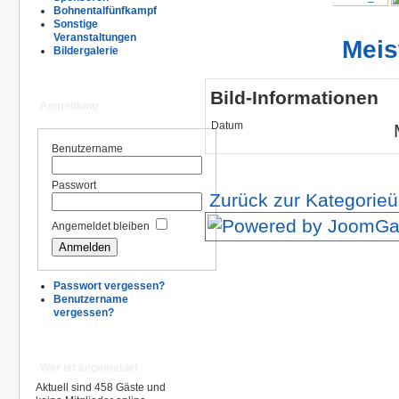
Bohnentalfünfkampf
Sonstige
Veranstaltungen
Meis
Bildergalerie
Bild-Informationen
Anmeldung
Datum
Benutzername
Passwort
Zurück zur Kategorieü
Angemeldet bleiben
Passwort vergessen?
Benutzername
vergessen?
Wer ist angemeldet
Aktuell sind 458 Gäste und