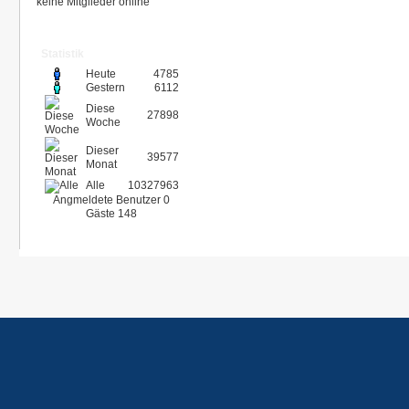
keine Mitglieder online
Statistik
Heute
4785
Gestern
6112
Diese
27898
Woche
Dieser
39577
Monat
Alle
10327963
Angmeldete Benutzer
0
Gäste
148