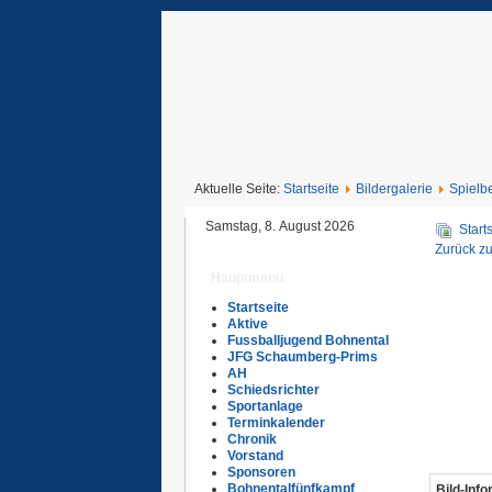
Aktuelle Seite:
Startseite
Bildergalerie
Spielbe
Samstag, 8. August 2026
Start
Zurück zu
Hauptmenü
Startseite
Aktive
Fussballjugend Bohnental
JFG Schaumberg-Prims
AH
Schiedsrichter
Sportanlage
Terminkalender
Chronik
Vorstand
Sponsoren
Bohnentalfünfkampf
Bild-Inf