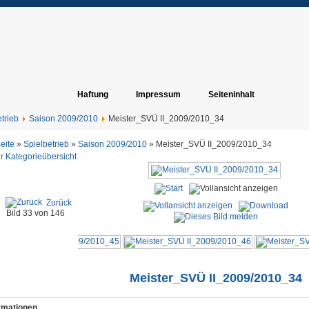
Haftung
Impressum
Seiteninhalt
trieb
Saison 2009/2010
Meister_SVÜ II_2009/2010_34
seite
»
Spielbetrieb
»
Saison 2009/2010
» Meister_SVÜ II_2009/2010_34
r Kategorieübersicht
Zurück
Bild 33 von 146
Meister_SVÜ II_2009/2010_34
ormationen