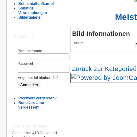
Bohnentalfünfkampf
Sonstige
Veranstaltungen
Meis
Bildergalerie
Bild-Informationen
Anmeldung
Datum
Benutzername
Passwort
Zurück zur Kategorieü
Angemeldet bleiben
Passwort vergessen?
Benutzername
vergessen?
Wer ist angemeldet
Aktuell sind 413 Gäste und