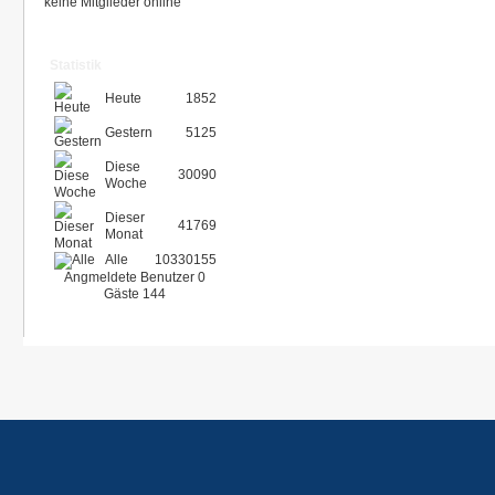
keine Mitglieder online
Statistik
Heute
1852
Gestern
5125
Diese
30090
Woche
Dieser
41769
Monat
Alle
10330155
Angmeldete Benutzer
0
Gäste
144