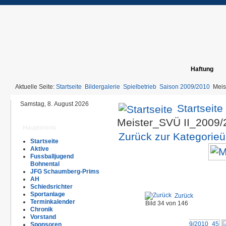
Haftung
Aktuelle Seite:
Startseite
Bildergalerie
Spielbetrieb
Saison 2009/2010
Meis
Samstag, 8. August 2026
Startseite
Meister_SVÜ II_2009
Hauptmenü
Zurück zur Kategorieü
Startseite
Aktive
Fussballjugend
Bohnental
JFG Schaumberg-Prims
AH
Schiedsrichter
Sportanlage
Zurück
Terminkalender
Bild 34 von 146
Chronik
Vorstand
Sponsoren