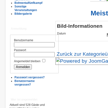
Bohnentalfünfkampf
Sonstige
Veranstaltungen
Meis
Bildergalerie
Bild-Informationen
Anmeldung
Datum
Benutzername
Passwort
Zurück zur Kategorieü
Angemeldet bleiben
Passwort vergessen?
Benutzername
vergessen?
Wer ist angemeldet
Aktuell sind 528 Gäste und