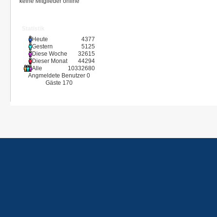
keine Mitglieder online
Statistik
Heute
4377
Gestern
5125
Diese Woche
32615
Dieser Monat
44294
Alle
10332680
Angmeldete Benutzer
0
Gäste
170