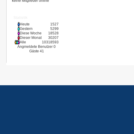
keine Mitglieder online
Statistik
Heute
1527
Gestern
5299
Diese Woche
18528
Dieser Monat
30207
Alle
10318593
Angmeldete Benutzer
0
Gäste
41