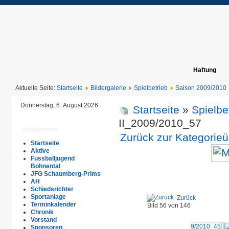
Haftung
Aktuelle Seite:
Startseite
Bildergalerie
Spielbetrieb
Saison 2009/2010
Donnerstag, 6. August 2026
Startseite
»
Spielbe
II_2009/2010_57
Hauptmenü
Zurück zur Kategorieü
Startseite
Aktive
Fussballjugend
Bohnental
JFG Schaumberg-Prims
AH
Schiedsrichter
Sportanlage
Zurück
Terminkalender
Bild 56 von 146
Chronik
Vorstand
Sponsoren