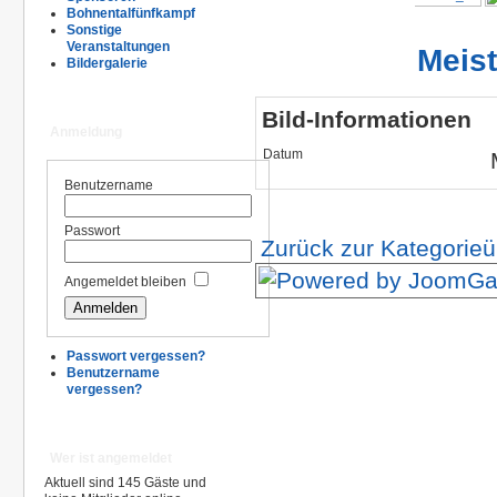
Bohnentalfünfkampf
Sonstige
Veranstaltungen
Meis
Bildergalerie
Bild-Informationen
Anmeldung
Datum
Benutzername
Passwort
Zurück zur Kategorieü
Angemeldet bleiben
Passwort vergessen?
Benutzername
vergessen?
Wer ist angemeldet
Aktuell sind 145 Gäste und