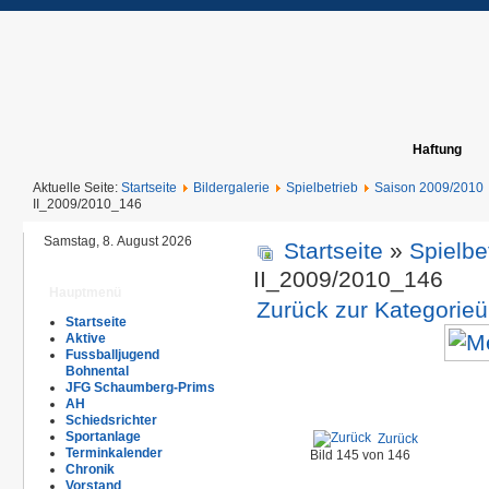
Haftung
Aktuelle Seite:
Startseite
Bildergalerie
Spielbetrieb
Saison 2009/2010
II_2009/2010_146
Samstag, 8. August 2026
Startseite
»
Spielbe
II_2009/2010_146
Hauptmenü
Zurück zur Kategorieü
Startseite
Aktive
Fussballjugend
Bohnental
JFG Schaumberg-Prims
AH
Schiedsrichter
Sportanlage
Zurück
Terminkalender
Bild 145 von 146
Chronik
Vorstand