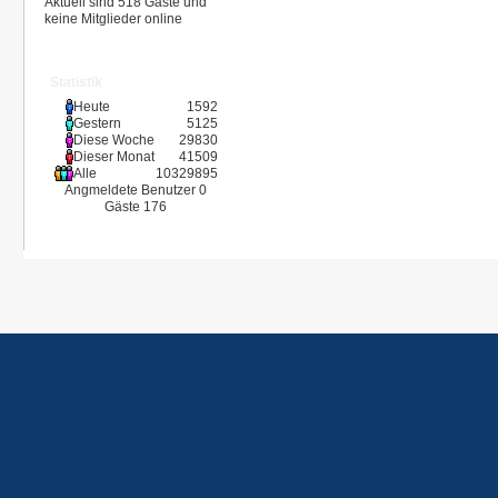
Aktuell sind 518 Gäste und
keine Mitglieder online
Statistik
Heute
1592
Gestern
5125
Diese Woche
29830
Dieser Monat
41509
Alle
10329895
Angmeldete Benutzer
0
Gäste
176