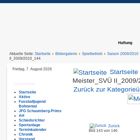
Haftung
Aktuelle Seite:
Startseite
Bildergalerie
Spielbetrieb
Saison 2009/2010
II_2009/2010_144
Freitag, 7. August 2026
Startseite
Meister_SVÜ II_2009
Hauptmenü
Zurück zur Kategorieü
Startseite
Aktive
Fussballjugend
Bohnental
JFG Schaumberg-Prims
AH
Schiedsrichter
Sportanlage
Zurück
Terminkalender
Bild 143 von 146
Chronik
Vorstand