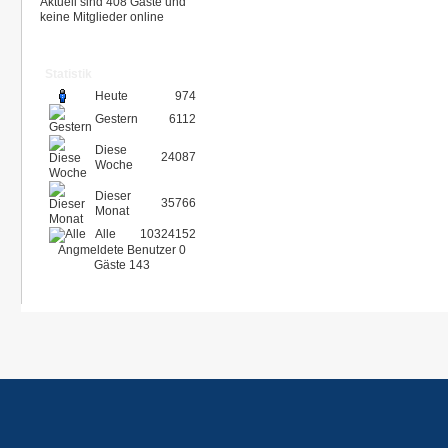
Aktuell sind 408 Gäste und
keine Mitglieder online
Statistik
Heute
974
Gestern
6112
Diese
24087
Woche
Dieser
35766
Monat
Alle
10324152
Angmeldete Benutzer
0
Gäste
143