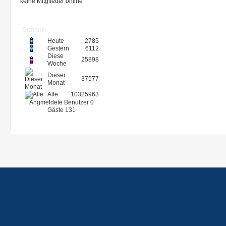
keine Mitglieder online
Statistik
Heute
2785
Gestern
6112
Diese
25898
Woche
Dieser
37577
Monat
Alle
10325963
Angmeldete Benutzer
0
Gäste
131