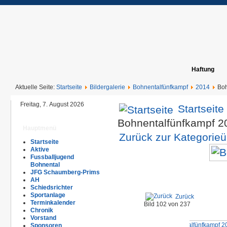
Haftung
Aktuelle Seite:
Startseite
Bildergalerie
Bohnentalfünfkampf
2014
Boh
Freitag, 7. August 2026
Startseite
Bohnentalfünfkampf 
Hauptmenü
Zurück zur Kategorieü
Startseite
Aktive
Fussballjugend
Bohnental
JFG Schaumberg-Prims
AH
Schiedsrichter
Sportanlage
Zurück
Terminkalender
Bild 102 von 237
Chronik
Vorstand
Sponsoren