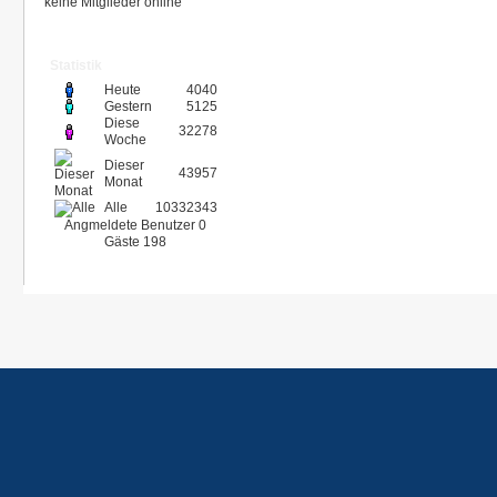
keine Mitglieder online
Statistik
Heute
4040
Gestern
5125
Diese
32278
Woche
Dieser
43957
Monat
Alle
10332343
Angmeldete Benutzer
0
Gäste
198