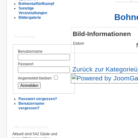
Bohnentalfünfkampf
Sonstige
Veranstaltungen
Bohne
Bildergalerie
Bild-Informationen
Anmeldung
Datum
Benutzername
Passwort
Zurück zur Kategorieü
Angemeldet bleiben
Passwort vergessen?
Benutzername
vergessen?
Wer ist angemeldet
Aktuell sind 542 Gäste und