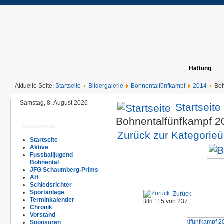
Haftung
Aktuelle Seite:
Startseite
Bildergalerie
Bohnentalfünfkampf
2014
Boh
Samstag, 8. August 2026
Startseite
Bohnentalfünfkampf 
Hauptmenü
Zurück zur Kategorieü
Startseite
Aktive
Fussballjugend
Bohnental
JFG Schaumberg-Prims
AH
Schiedsrichter
Sportanlage
Zurück
Terminkalender
Bild 115 von 237
Chronik
Vorstand
Sponsoren