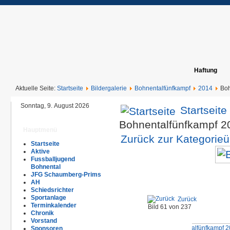
Haftung
Aktuelle Seite:
Startseite
Bildergalerie
Bohnentalfünfkampf
2014
Boh
Sonntag, 9. August 2026
Startseite
Bohnentalfünfkampf 
Hauptmenü
Zurück zur Kategorieü
Startseite
Aktive
Fussballjugend
Bohnental
JFG Schaumberg-Prims
AH
Schiedsrichter
Sportanlage
Zurück
Terminkalender
Bild 61 von 237
Chronik
Vorstand
Sponsoren