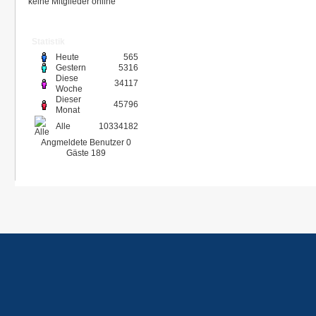
keine Mitglieder online
Statistik
Heute
565
Gestern
5316
Diese
34117
Woche
Dieser
45796
Monat
Alle
10334182
Angmeldete Benutzer
0
Gäste
189