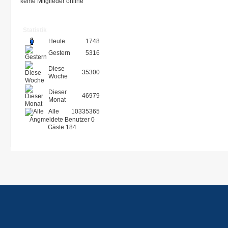
keine Mitglieder online
Statistik
Heute
1748
Gestern
5316
Diese
35300
Woche
Dieser
46979
Monat
Alle
10335365
Angmeldete Benutzer
0
Gäste
184