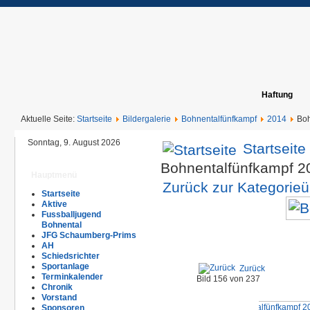
Haftung
Aktuelle Seite:
Startseite
Bildergalerie
Bohnentalfünfkampf
2014
Boh
Sonntag, 9. August 2026
Startseite
Bohnentalfünfkampf 
Hauptmenü
Zurück zur Kategorieü
Startseite
Aktive
Fussballjugend
Bohnental
JFG Schaumberg-Prims
AH
Schiedsrichter
Sportanlage
Zurück
Terminkalender
Bild 156 von 237
Chronik
Vorstand
Sponsoren