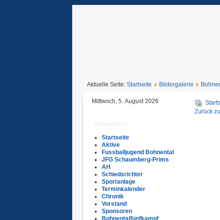
Aktuelle Seite:
Startseite
Bildergalerie
Bohnen
Mittwoch, 5. August 2026
Start
Zurück zu
Hauptmenü
Startseite
Aktive
Fussballjugend Bohnental
JFG Schaumberg-Prims
AH
Schiedsrichter
Sportanlage
Terminkalender
Chronik
Vorstand
Sponsoren
Bohnentalfünfkampf