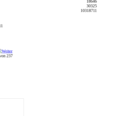
18646
30325
10318711
11
 von 237