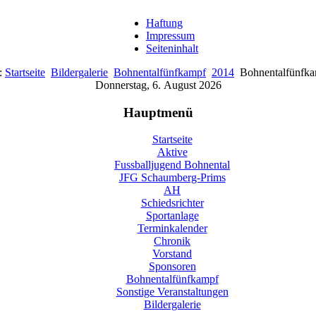
Haftung
Impressum
Seiteninhalt
e:
Startseite
Bildergalerie
Bohnentalfünfkampf
2014
Bohnentalfünfk
Donnerstag, 6. August 2026
Hauptmenü
Startseite
Aktive
Fussballjugend Bohnental
JFG Schaumberg-Prims
AH
Schiedsrichter
Sportanlage
Terminkalender
Chronik
Vorstand
Sponsoren
Bohnentalfünfkampf
Sonstige Veranstaltungen
Bildergalerie