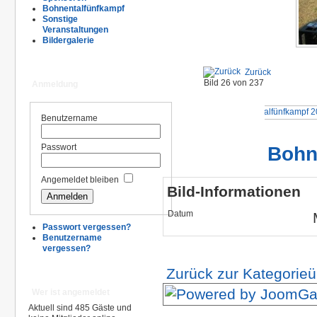
Bohnentalfünfkampf
Sonstige
Veranstaltungen
Bildergalerie
Zurück
Bild 26 von 237
Anmeldung
Benutzername
Bohn
Passwort
Angemeldet bleiben
Bild-Informationen
Datum
Passwort vergessen?
Benutzername
vergessen?
Zurück zur Kategorieü
Wer ist angemeldet
Aktuell sind 485 Gäste und