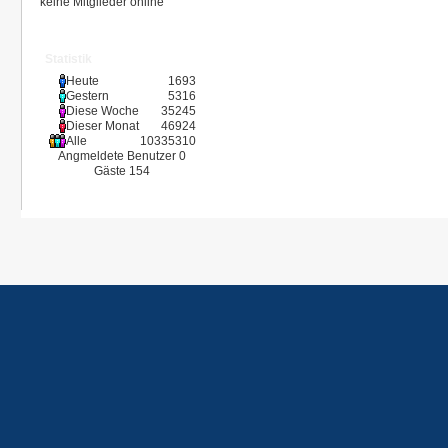
keine Mitglieder online
Statistik
Heute
1693
Gestern
5316
Diese Woche
35245
Dieser Monat
46924
Alle
10335310
Angmeldete Benutzer
0
Gäste
154