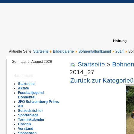
Haftung
Aktuelle Seite:
Startseite
Bildergalerie
Bohnentalfünfkampf
2014
Boh
Sonntag, 9. August 2026
Startseite
»
Bohnen
2014_27
Hauptmenü
Zurück zur Kategorieü
Startseite
Aktive
Fussballjugend
Bohnental
JFG Schaumberg-Prims
AH
Schiedsrichter
Sportanlage
Terminkalender
Chronik
Vorstand
Sponsoren