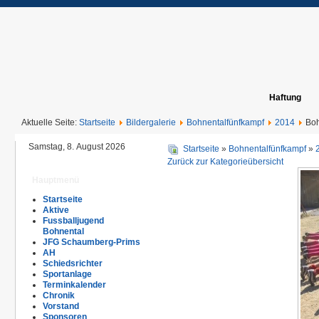
Haftung
Aktuelle Seite:
Startseite
Bildergalerie
Bohnentalfünfkampf
2014
Boh
Samstag, 8. August 2026
Startseite
»
Bohnentalfünfkampf
»
Zurück zur Kategorieübersicht
Hauptmenü
Startseite
Aktive
Fussballjugend
Bohnental
JFG Schaumberg-Prims
AH
Schiedsrichter
Sportanlage
Terminkalender
Chronik
Vorstand
Sponsoren