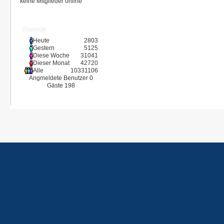
keine Mitglieder online
Statistik
Heute
2803
Gestern
5125
Diese Woche
31041
Dieser Monat
42720
Alle
10331106
Angmeldete Benutzer
0
Gäste
198