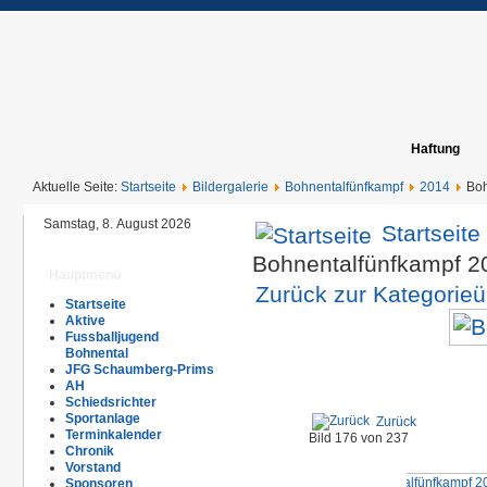
Haftung
Aktuelle Seite:
Startseite
Bildergalerie
Bohnentalfünfkampf
2014
Boh
Samstag, 8. August 2026
Startseite
Bohnentalfünfkampf 
Hauptmenü
Zurück zur Kategorieü
Startseite
Aktive
Fussballjugend
Bohnental
JFG Schaumberg-Prims
AH
Schiedsrichter
Sportanlage
Zurück
Terminkalender
Bild 176 von 237
Chronik
Vorstand
Sponsoren