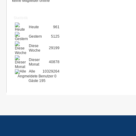
keine Mitglieder online
Statistik
Heute
961
Gestern
5125
Diese
29199
Woche
Dieser
40878
Monat
Alle
10329264
Angmeldete Benutzer
0
Gäste
195