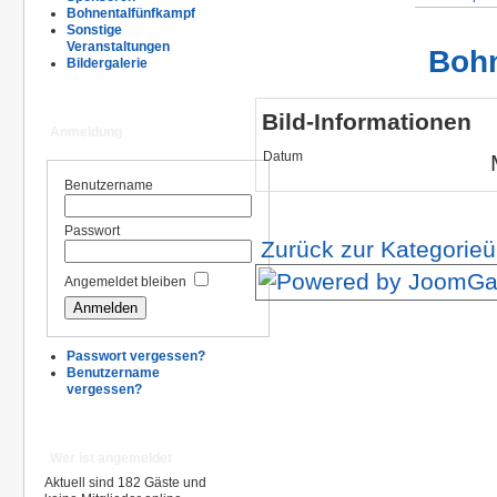
Bohnentalfünfkampf
Sonstige
Veranstaltungen
Bohn
Bildergalerie
Bild-Informationen
Anmeldung
Datum
Benutzername
Passwort
Zurück zur Kategorieü
Angemeldet bleiben
Passwort vergessen?
Benutzername
vergessen?
Wer ist angemeldet
Aktuell sind 182 Gäste und