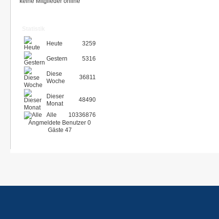
keine Mitglieder online
Statistik
Heute
3259
Gestern
5316
Diese
36811
Woche
Dieser
48490
Monat
Alle
10336876
Angmeldete Benutzer
0
Gäste
47