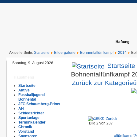
Haftung
Aktuelle Seite:
Startseite
Bildergalerie
Bohnentalfünfkampf
2014
Boh
Sonntag, 9. August 2026
Startseite
Bohnentalfünfkampf 2
Hauptmenü
Zurück zur Kategorieü
Startseite
Aktive
Fussballjugend
Bohnental
JFG Schaumberg-Prims
AH
Schiedsrichter
Sportanlage
Zurück
Terminkalender
Bild 2 von 237
Chronik
Vorstand
Sponsoren