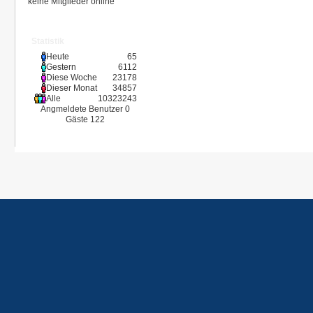
keine Mitglieder online
Statistik
Heute
65
Gestern
6112
Diese Woche
23178
Dieser Monat
34857
Alle
10323243
Angmeldete Benutzer
0
Gäste
122