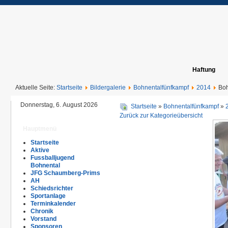
Haftung
Aktuelle Seite:
Startseite
Bildergalerie
Bohnentalfünfkampf
2014
Boh
Donnerstag, 6. August 2026
Startseite
»
Bohnentalfünfkampf
»
Zurück zur Kategorieübersicht
Hauptmenü
Startseite
Aktive
Fussballjugend
Bohnental
JFG Schaumberg-Prims
AH
Schiedsrichter
Sportanlage
Terminkalender
Chronik
Vorstand
Sponsoren