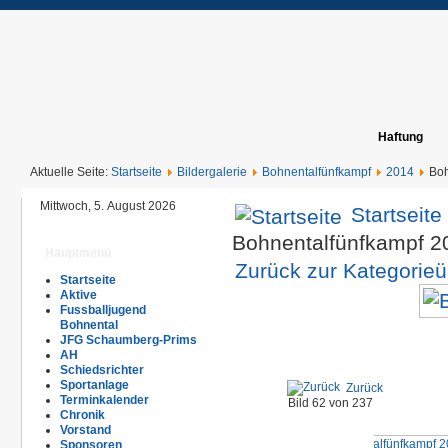
Haftung
Aktuelle Seite:
Startseite
Bildergalerie
Bohnentalfünfkampf
2014
Boh
Mittwoch, 5. August 2026
Startseite
Bohnentalfünfkampf 
Hauptmenü
Zurück zur Kategorieü
Startseite
Aktive
Fussballjugend
Bohnental
JFG Schaumberg-Prims
AH
Schiedsrichter
Sportanlage
Zurück
Terminkalender
Bild 62 von 237
Chronik
Vorstand
Sponsoren