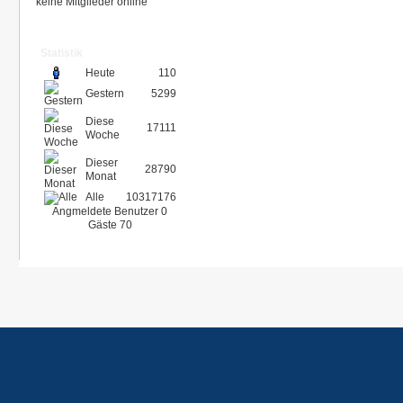
keine Mitglieder online
Statistik
Heute
110
Gestern
5299
Diese
17111
Woche
Dieser
28790
Monat
Alle
10317176
Angmeldete Benutzer
0
Gäste
70