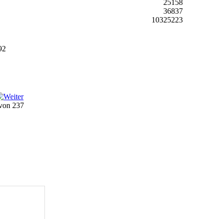
25158
36837
10325223
92
 von 237