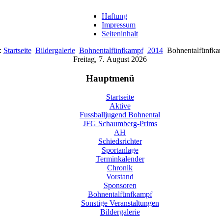
Haftung
Impressum
Seiteninhalt
e:
Startseite
Bildergalerie
Bohnentalfünfkampf
2014
Bohnentalfünfk
Freitag, 7. August 2026
Hauptmenü
Startseite
Aktive
Fussballjugend Bohnental
JFG Schaumberg-Prims
AH
Schiedsrichter
Sportanlage
Terminkalender
Chronik
Vorstand
Sponsoren
Bohnentalfünfkampf
Sonstige Veranstaltungen
Bildergalerie