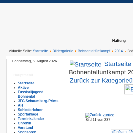
Haftung
Aktuelle Seite:
Startseite
Bildergalerie
Bohnentalfünfkampf
2014
Boh
Donnerstag, 6. August 2026
Startseite
Bohnentalfünfkampf 
Hauptmenü
Zurück zur Kategorieü
Startseite
Aktive
Fussballjugend
Bohnental
JFG Schaumberg-Prims
AH
Schiedsrichter
Sportanlage
Zurück
Terminkalender
Bild 11 von 237
Chronik
Vorstand
Sponsoren