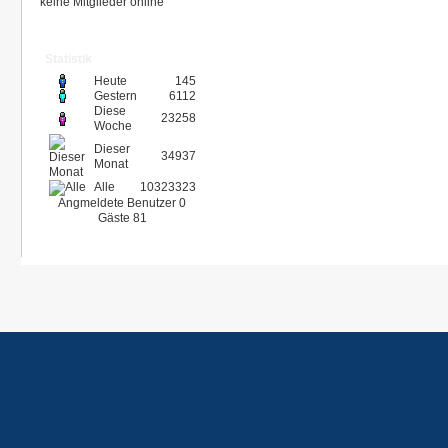
keine Mitglieder online
Statistik
Heute
145
Gestern
6112
Diese
23258
Woche
Dieser
34937
Monat
Alle
10323323
Angmeldete Benutzer
0
Gäste
81