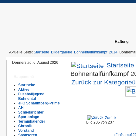
Haftung
Aktuelle Seite:
Startseite
Bildergalerie
Bohnentalfünfkampf
2014
Bohnenta
Donnerstag, 6. August 2026
Startseite
Bohnentalfünfkampf 
Hauptmenü
Zurück zur Kategorieü
Startseite
Aktive
Fussballjugend
Bohnental
JFG Schaumberg-Prims
AH
Schiedsrichter
Sportanlage
Zurück
Terminkalender
Bild 205 von 237
Chronik
Vorstand
Sponsoren