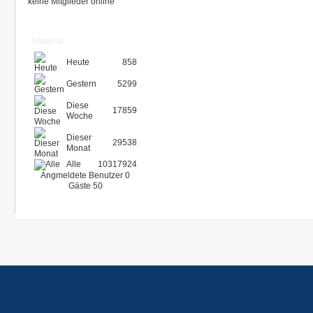
keine Mitglieder online
Statistik
Heute
858
Gestern
5299
Diese
17859
Woche
Dieser
29538
Monat
Alle
10317924
Angmeldete Benutzer
0
Gäste
50