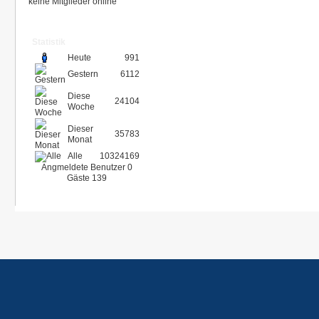
keine Mitglieder online
Statistik
Heute
991
Gestern
6112
Diese
24104
Woche
Dieser
35783
Monat
Alle
10324169
Angmeldete Benutzer
0
Gäste
139