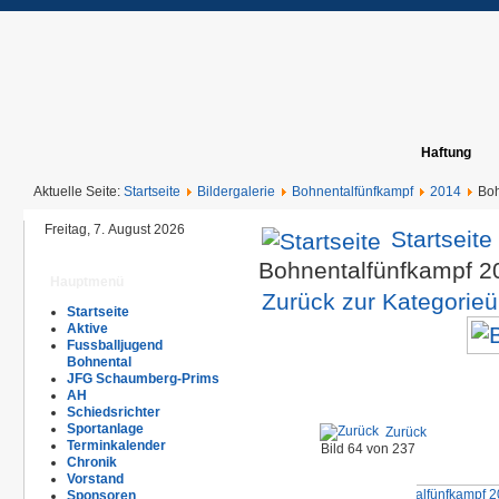
Haftung
Aktuelle Seite:
Startseite
Bildergalerie
Bohnentalfünfkampf
2014
Boh
Freitag, 7. August 2026
Startseite
Bohnentalfünfkampf 
Hauptmenü
Zurück zur Kategorieü
Startseite
Aktive
Fussballjugend
Bohnental
JFG Schaumberg-Prims
AH
Schiedsrichter
Sportanlage
Zurück
Terminkalender
Bild 64 von 237
Chronik
Vorstand
Sponsoren