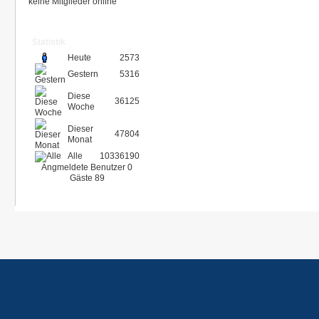
keine Mitglieder online
Statistik
Heute
2573
Gestern
5316
Diese
36125
Woche
Dieser
47804
Monat
Alle
10336190
Angmeldete Benutzer
0
Gäste
89