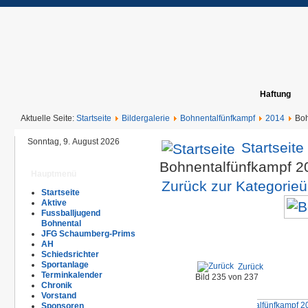
Haftung
Aktuelle Seite:
Startseite
Bildergalerie
Bohnentalfünfkampf
2014
Boh
Sonntag, 9. August 2026
Startseite
Bohnentalfünfkampf 
Hauptmenü
Zurück zur Kategorieü
Startseite
Aktive
Fussballjugend
Bohnental
JFG Schaumberg-Prims
AH
Schiedsrichter
Sportanlage
Zurück
Terminkalender
Bild 235 von 237
Chronik
Vorstand
Sponsoren