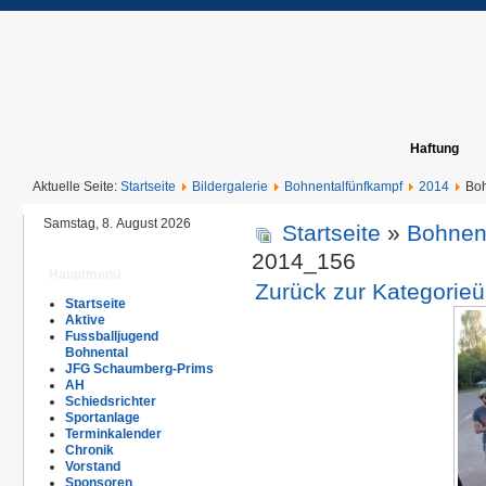
Haftung
Aktuelle Seite:
Startseite
Bildergalerie
Bohnentalfünfkampf
2014
Boh
Samstag, 8. August 2026
Startseite
»
Bohnen
2014_156
Hauptmenü
Zurück zur Kategorieü
Startseite
Aktive
Fussballjugend
Bohnental
JFG Schaumberg-Prims
AH
Schiedsrichter
Sportanlage
Terminkalender
Chronik
Vorstand
Sponsoren