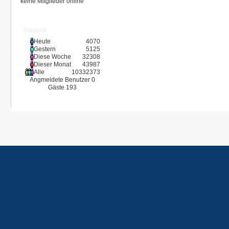
keine Mitglieder online
Statistik
Heute
4070
Gestern
5125
Diese Woche
32308
Dieser Monat
43987
Alle
10332373
Angmeldete Benutzer
0
Gäste
193