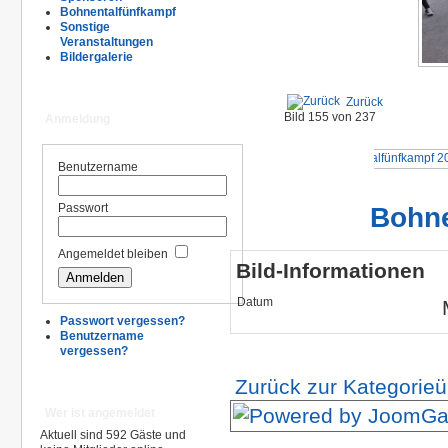
Bohnentalfünfkampf
Sonstige
Veranstaltungen
Bildergalerie
Zurück
Bild 155 von 237
Anmeldung
Benutzername
Bohne
Passwort
Angemeldet bleiben
Bild-Informationen
Datum
Passwort vergessen?
Benutzername
vergessen?
Zurück zur Kategorieü
Wer ist angemeldet
Aktuell sind 592 Gäste und