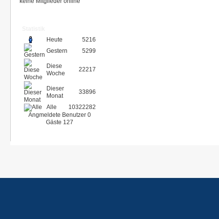
keine Mitglieder online
Statistik
Heute
5216
Gestern
5299
Diese
22217
Woche
Dieser
33896
Monat
Alle
10322282
Angmeldete Benutzer
0
Gäste
127