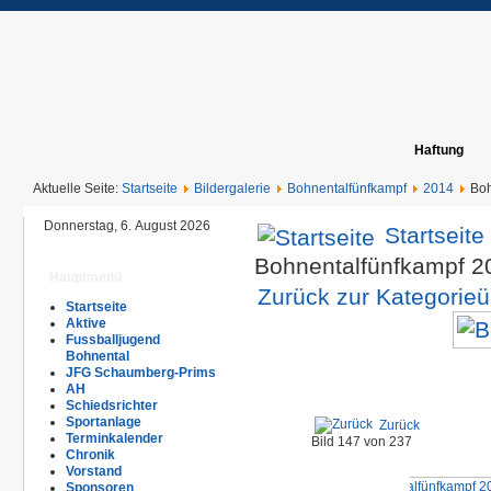
Haftung
Aktuelle Seite:
Startseite
Bildergalerie
Bohnentalfünfkampf
2014
Boh
Donnerstag, 6. August 2026
Startseite
Bohnentalfünfkampf 
Hauptmenü
Zurück zur Kategorieü
Startseite
Aktive
Fussballjugend
Bohnental
JFG Schaumberg-Prims
AH
Schiedsrichter
Sportanlage
Zurück
Terminkalender
Bild 147 von 237
Chronik
Vorstand
Sponsoren